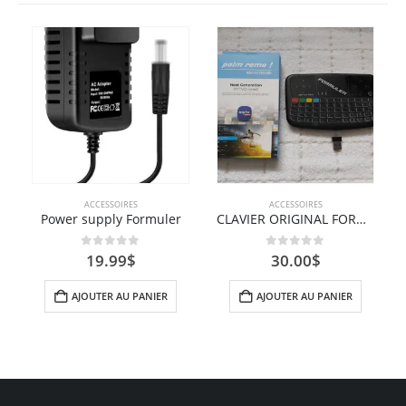
ACCESSOIRES
ACCESSOIRES
Power supply Formuler
CLAVIER ORIGINAL FORMULER
0
sur 5
0
sur 5
19.99
$
30.00
$
AJOUTER AU PANIER
AJOUTER AU PANIER