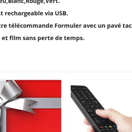
leu,Blanc,Rouge,Vert.
est rechargeable via USB.
tre télécommande Formuler avec un pavé tact
e et film sans perte de temps.