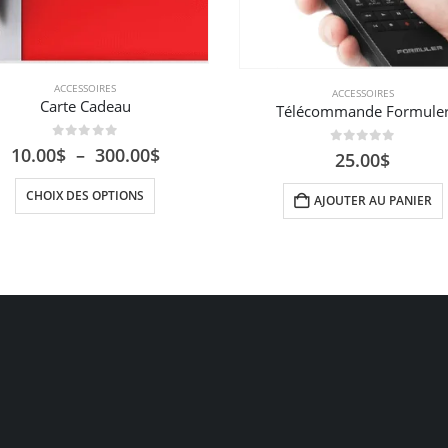
ACCESSOIRES
ACCESSOIRES
Carte Cadeau
Télécommande Formule
0
sur 5
Plage
10.00
$
–
300.00
$
0
sur 5
25.00
$
de
Ce produit a plusieurs variations. Les options peuvent être choisies sur la page du produit
prix :
CHOIX DES OPTIONS
AJOUTER AU PANIER
10.00$
à
300.00$