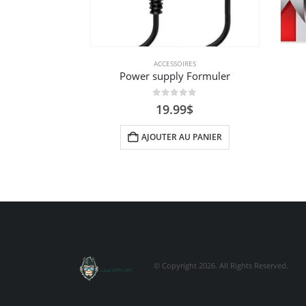
ACCESSOIRES
Power supply Formuler
0
sur 5
19.99
$
AJOUTER AU PANIER
© Copyright 2026. All Rights Reserved.