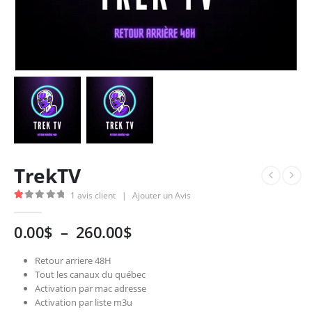
TrekTV
1
avis client
|
Ajouter un Avis
1.00
Sur 5
Plage
0.00
$
–
260.00
$
de
prix :
Retour arriere 48H
0.00$
Tout les canaux du québec
Activation par mac adresse
à
Activation par liste m3u
260.00$