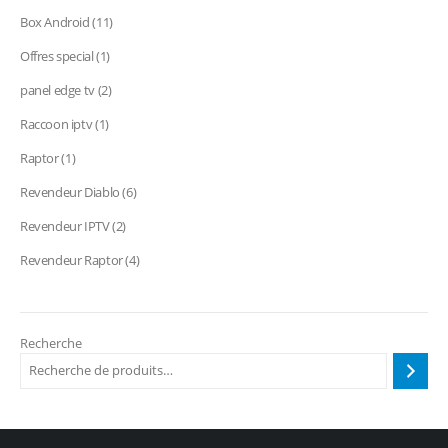
produits
11
Box Android
11
produits
1
Offres special
1
produit
2
panel edge tv
2
produits
1
Raccoon iptv
1
produit
1
Raptor
1
produit
6
Revendeur Diablo
6
produits
2
Revendeur IPTV
2
produits
4
Revendeur Raptor
4
produits
Recherche