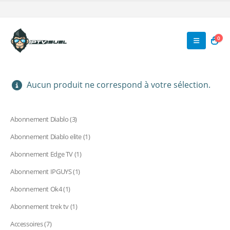
0
Aucun produit ne correspond à votre sélection.
3
Abonnement Diablo
3
produits
1
Abonnement Diablo elite
1
produit
1
Abonnement Edge TV
1
produit
1
Abonnement IPGUYS
1
produit
1
Abonnement Ok4
1
produit
1
Abonnement trek tv
1
produit
7
Accessoires
7